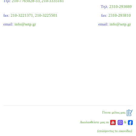
Τηλ:
210-7765028-33, 210-3335161
Tηλ:
2310-293689
fax:
210-3221371, 210-3225501
fax:
2310-293810
email:
info@setp.gr
email:
info@setp.gr
Γίνετε μέλος μας
Ακολουθείστε μας σε
&
(επιλέγοντας τα εικονίδια)