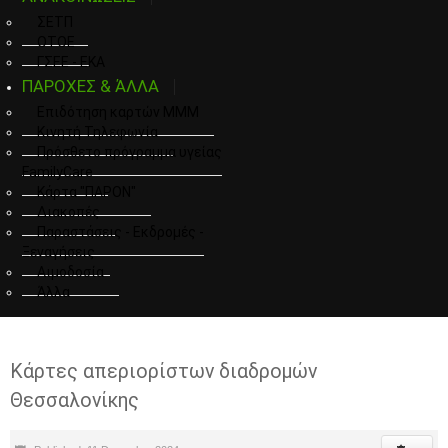
ΣΕΤΠ
ΟΤΟΕ
ΓΣΕΕ - ΕΚΑ
ΠΑΡΟΧΕΣ & ΆΛΛΑ
Επιδότηση καρτών ΜΜΜ
Κινητή Τηλεφωνία
Πρόσθετο πρόγραμμα υγείας
FamilyCare
Κάρτα "ΠΑΡΟΝ"
Διακοπές
Παραστάσεις - Εκδρομές -
Ξεναγήσεις
Αιμοδοσία
Άλλα
Κάρτες απεριορίστων διαδρομών
Θεσσαλονίκης