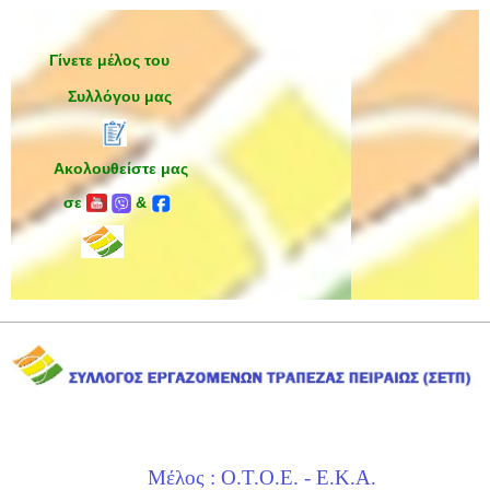
Γίνετε μέλος του
Συλλόγου μας
Ακολουθείστε μας
σε
&
Μέλος : Ο.Τ.Ο.Ε. - Ε.Κ.Α.