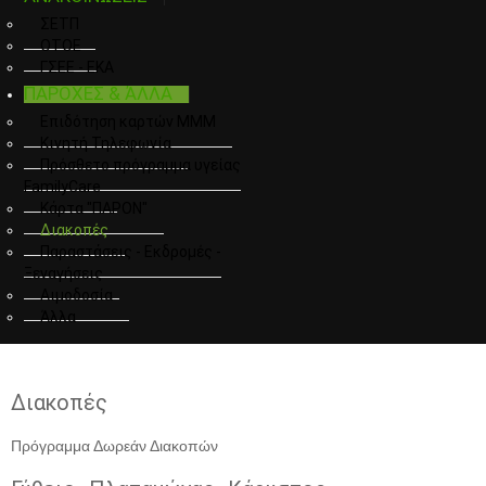
ΣΕΤΠ
ΟΤΟΕ
ΓΣΕΕ - ΕΚΑ
ΠΑΡΟΧΕΣ & ΆΛΛΑ
Επιδότηση καρτών ΜΜΜ
Κινητή Τηλεφωνία
Πρόσθετο πρόγραμμα υγείας
FamilyCare
Κάρτα "ΠΑΡΟΝ"
Διακοπές
Παραστάσεις - Εκδρομές -
Ξεναγήσεις
Αιμοδοσία
Άλλα
Διακοπές
Πρόγραμμα Δωρεάν Διακοπών