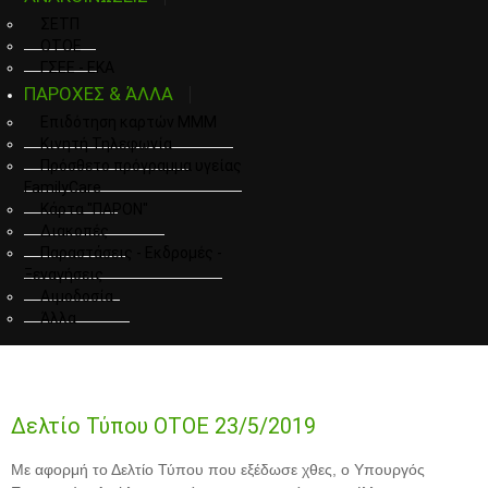
ΣΕΤΠ
ΟΤΟΕ
ΓΣΕΕ - ΕΚΑ
ΠΑΡΟΧΕΣ & ΆΛΛΑ
Επιδότηση καρτών ΜΜΜ
Κινητή Τηλεφωνία
Πρόσθετο πρόγραμμα υγείας
FamilyCare
Κάρτα "ΠΑΡΟΝ"
Διακοπές
Παραστάσεις - Εκδρομές -
Ξεναγήσεις
Αιμοδοσία
Άλλα
Δελτίο Τύπου ΟΤΟΕ 23/5/2019
Με αφορμή το Δελτίο Τύπου που εξέδωσε χθες, ο Υπουργός