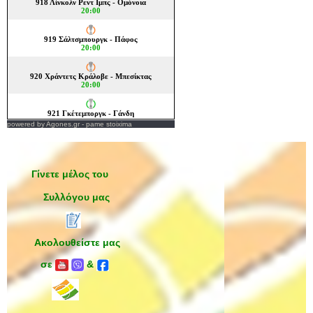
powered by
Agones.gr
-
pame stoixima
Γίνετε μέλος του
Συλλόγου μας
Ακολουθείστε μας
σε
&