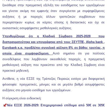
ξεκάθαρα στην πραγματική εξέλιξη του εισοδήματος των εργαζομένων
και γίνεται ακόμη πιο εμφανής όταν συγκρίνεται με συμψηφιζόμενες
αυξήσεις ή με παροχές άλλων τραπεζικών συμβάσεων που
περιορίστηκαν κυρίως σε κάρτες σίτισης ή διατακτικές και όχι σε
ουσιαστικές ασυμψήφιστες μισθολογικές αυξήσεις.
Υπενθυμίζουμε ότι η Κλαδική Σύμβαση 2025-2028 που
διαπραγματεύτηκε και υπογράφηκε από τους ΣΕΥΤΠΕ, Alpha bank ,
Eurobank κ.α. προβλέπει συνολική αύξηση 8% σε βάθος τριετίας, η
οποία είναι συμψηφιζόμενη.
Αυτό σημαίνει ότι για πολλούς
συναδέλφους που λαμβάνουν οικειοθελείς παροχές, η πραγματική
μισθολογική αύξηση που προκύπτει από την Κλαδική Σύμβαση είναι
πρακτικά μηδενική.
Αντίθετα, η νέα ΕΣΣΕ της Τράπεζας Πειραιώς εισάγει μια διαφορετική
φιλοσοφία: πραγματικές, μόνιμες και σε μεγάλο βαθμό ασυμψήφιστες
αυξήσεις στο μηνιαίο εισόδημα των εργαζομένων.
Η σύγκριση είναι ενδεικτική:
Νέα ΕΣΣΕ 2026-2029: Επιχειρησιακό επίδομα από 50€ σε 305€