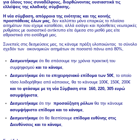
για όλους τους συναδέλφους, διορθώνοντας ουσιαστικά τις
ελλείψεις της κλαδικής σύμβασης.
Η νέα σύμβαση, απόρροια της ενότητας και της κοινής
προσπάθειας όλων μας
, δεν καλύπτει μόνο επαρκώς το πλαίσιο
αιτημάτων που είχαμε καταθέσει, αλλά εισάγει και πρόσθετες νεωτερικές
ρυθμίσεις με ουσιαστικό αντίκτυπο είτε άμεσα στο μισθό μας είτε
αθροιστικά στο εισόδημά μας.
Συνεπείς στις δεσμεύσεις μας, τις κάναμε πράξη υλοποιώντας το σύνολο
σχεδόν των οικονομικών αιτημάτων σε ποσοστό πάνω από 80%,
Δεσμευτήκαμε
ότι θα σπάσουμε την χρόνια πρακτική του
συμψηφισμού
και το κάναμε
,
Δεσμευτήκαμε ότι το επιχειρησιακό επίδομα των 50€
, το οποίο
τόσο λοιδορήθηκε από κάποιους, θα το κάνουμε 100€, 150€, 200€
και το φτάσαμε με τη νέα Σύμβαση στα 160, 220, 305 ευρώ
ασυμψήφιστα
,
Δεσμευτήκαμε
ότι την
προσαύξηση ρόλων
θα την κάνουμε
ασυμψήφιστο επίδομα και το κάναμε
,
Δεσμευτήκαμε
ότι θα θεσπίσουμε
επίδομα ευθύνης στις
Διευθύνσεις και το κάναμε
,