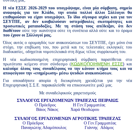
σύνταξή μας.
Η νέα ΕΣΣΕ 2026-2029 που υπογράψαμε, είναι μία σύμβαση, σημείο
αναφοράς για τον Κλάδο, την οποία πολλοί άλλοι Σύλλογοι θα
επιθυμούσαν να είχαν υπογράψει. Το ίδιο σίγουρα ισχύει και για τον
ΣΕΥΤΠΕ, αν δεν κουβαλούσαν υστερόβουλες σκοπιμότητες και
προσωπικές ματαιοδοξίες. Με τη στάση τους απέδειξαν, ότι δεν
διαθέτουν
ούτε την ικανότητα ούτε τη συνέπεια αλλά ούτε και το όραμα
που έχουν οι Σύλλογοί μας.
Όλος αυτός ο ορυμαγδός των ανακοινώσεων του ΣΕΥΤΠΕ, έχει μόνο ένα
στόχο, την επιβίωση του, που μετά και τις τελευταίες εκλογικές του
διαδικασίες, οδηγείται νομοτελειακά στη δίχως τέλος συρρίκνωση του.
Η νέα κωδικοποιημένη επιχειρησιακή σύμβαση
παρατίθεται στο
ΚΩΔΙΚΟΠΟΙΗΜΕΝΗ ΕΣΣΕ
)
πρωτότυπο κείμενο στον σύνδεσμο (
και
καλούμε όλους τους συναδέλφους να την κάνουν κτήμα τους και να
αποφεύγουν την «ενημέρωση» μέσω ψευδών ανακοινώσεων.
Για οποιαδήποτε απορία ή διευκρίνιση χρειάζεται για την νέα
Επιχειρησιακή Σ.Σ.Ε. παρακαλείσθε να επικοινωνείτε μαζί μας.
Με συναδελφικούς χαιρετισμούς
ΣΥΛΛΟΓΟΣ ΕΡΓΑΖΟΜΕΝΩΝ ΤΡΑΠΕΖΑΣ ΠΕΙΡΑΙΩΣ
Ο Πρόεδρος
Η Γεν.
Γραμματέας
Βάιος Νάκος
Χαρά Θεοδώρου
ΣΥΛΛΟΓΟΣ ΕΡΓΑΖΟΜΕΝΩΝ ΑΓΡΟΤΙΚΗΣ ΤΡΑΠΕΖΑΣ
Ο Πρόεδρος
Ο Γεν.
Γραμματέας
Παναγιώτης Αδαμόπουλος
Γιάννης
Αδάμος