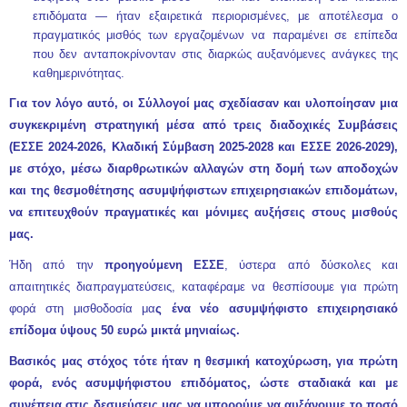
επιδόματα — ήταν εξαιρετικά περιορισμένες, με αποτέλεσμα ο
πραγματικός μισθός των εργαζομένων να παραμένει σε επίπεδα
που δεν ανταποκρίνονταν στις διαρκώς αυξανόμενες ανάγκες της
καθημερινότητας.
Για τον λόγο αυτό, οι Σύλλογοί μας σχεδίασαν και υλοποίησαν μια
συγκεκριμένη στρατηγική μέσα από τρεις διαδοχικές Συμβάσεις
(ΕΣΣΕ 2024-2026, Κλαδική Σύμβαση 2025-2028 και ΕΣΣΕ 2026-2029),
με στόχο, μέσω διαρθρωτικών αλλαγών στη δομή των αποδοχών
και της θεσμοθέτησης ασυμψήφιστων επιχειρησιακών επιδομάτων,
να επιτευχθούν πραγματικές και μόνιμες αυξήσεις στους μισθούς
μας.
Ήδη από την
προηγούμενη ΕΣΣΕ
, ύστερα από δύσκολες και
απαιτητικές διαπραγματεύσεις, καταφέραμε να θεσπίσουμε για πρώτη
φορά στη μισθοδοσία μα
ς ένα νέο ασυμψήφιστο επιχειρησιακό
επίδομα ύψους 50 ευρώ μικτά μηνιαίως.
Βασικός μας στόχος τότε ήταν η θεσμική κατοχύρωση, για πρώτη
φορά, ενός ασυμψήφιστου επιδόματος, ώστε σταδιακά και με
συνέπεια στις δεσμεύσεις μας να μπορούμε να αυξάνουμε το ποσό