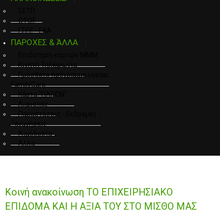
ΣΕΤΠ
ΟΤΟΕ
ΓΣΕΕ - ΕΚΑ
ΠΑΡΟΧΕΣ & ΆΛΛΑ
Επιδότηση καρτών ΜΜΜ
Κινητή Τηλεφωνία
Πρόσθετο πρόγραμμα υγείας
FamilyCare
Κάρτα "ΠΑΡΟΝ"
Διακοπές
Παραστάσεις - Εκδρομές -
Ξεναγήσεις
Αιμοδοσία
Άλλα
Κοινή ανακοίνωση ΤΟ ΕΠΙΧΕΙΡΗΣΙΑΚΟ
ΕΠΙΔΟΜΑ ΚΑΙ Η ΑΞΙΑ ΤΟΥ ΣΤΟ ΜΙΣΘΟ ΜΑΣ