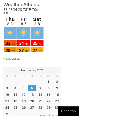
meteoblue
Go to top
imerologio