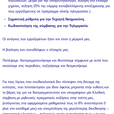
πολύτεκνων, μέτρα για την υπογεννητικότητα, αύξηση στο επίδομα
χηρείας, αύξηση 20% της νόμιμης καταβαλλόμενης αποζημίωσης για
τους εργαζόμενους σε πρόγραμμα ολικής τηλεργασίας ).
Σημαντική ρύθμιση για την Τεχνητή Νοημοσύνη.
Κωδικοποίηση της σύμβασης για την Τηλεργασία.
Οι ανάγκες των εργαζομένων ήταν και είναι η μέριμνά μας.
Η βούληση των συναδέλφων ο πλοηγός μας.
Πιστέψαμε, διαπραγματευτήκαμε και θεσπίσαμε σύμφωνα με αυτά που
ακούσαμε στις περιοδείες, συζητήσαμε και δεσμευτήκαμε.
Για τους λίγους που συνδικαλιστικά δεν πίστεψαν στη δύναμη της
ενότητας, που λιποτάκτησαν για ίδιον όφελος μπροστά στην ευθύνη και
το βάρος της για να διαπραγματευτούν και υπογράψουν μία Κλαδική
σύμβαση με μηδενικές πραγματικές αυξήσεις στην τσέπη μας,
(εισάγοντας στα εφαρμοσμένα μαθηματικά πως το 8% συνεπάγεται 0
plus στο εισόδημά μας) και απεμπόληση της μεγαλύτερης διεκδίκησης –
επαναφορά κλιμακίων – πολυετιών ισχύει αναντίρρητα πως « το γαρ