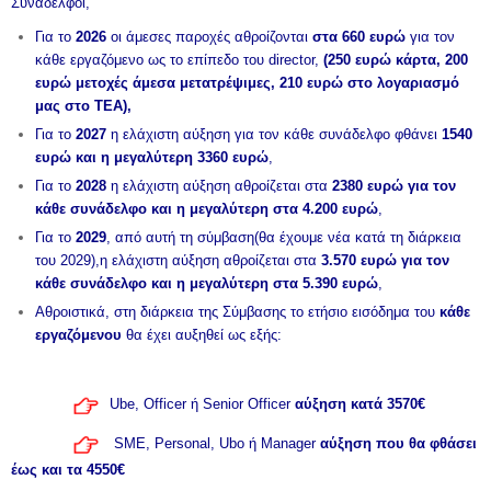
Συνάδελφοι,
Για το
2026
οι άμεσες παροχές αθροίζονται
στα 660 ευρώ
για τον
κάθε εργαζόμενο ως το επίπεδο του director,
(250 ευρώ κάρτα, 200
ευρώ μετοχές άμεσα μετατρέψιμες, 210 ευρώ στο λογαριασμό
μας στο ΤΕΑ),
Για το
2027
η ελάχιστη αύξηση για τον κάθε συνάδελφο φθάνει
1540
ευρώ και η μεγαλύτερη 3360 ευρώ
,
Για το
2028
η ελάχιστη αύξηση αθροίζεται στα
2380 ευρώ για τον
κάθε συνάδελφο και η μεγαλύτερη στα 4.200 ευρώ
,
Για το
2029
, από αυτή τη σύμβαση(θα έχουμε νέα κατά τη διάρκεια
του 2029),η ελάχιστη αύξηση αθροίζεται στα
3.570 ευρώ για τον
κάθε συνάδελφο και η μεγαλύτερη στα 5.390 ευρώ
,
Αθροιστικά, στη διάρκεια της Σύμβασης το ετήσιο εισόδημα του
κάθε
εργαζόμενου
θα έχει αυξηθεί ως εξής:
Ube, Officer ή Senior Officer
αύξηση κατά 3570€
SME, Personal, Ubo ή Manager
αύξηση που θα φθάσει
έως και τα 4550€