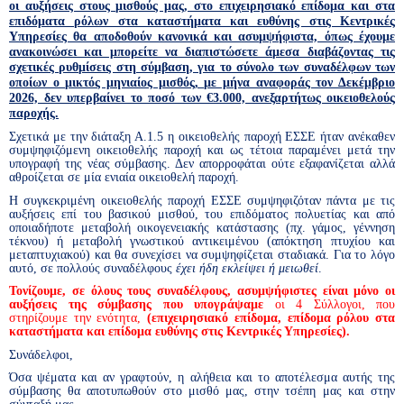
οι αυξήσεις στους μισθούς μας, στο επιχειρησιακό επίδομα και στα
επιδόματα ρόλων στα καταστήματα και ευθύνης στις Κεντρικές
Υπηρεσίες θα αποδοθούν κανονικά και ασυμψήφιστα, όπως έχουμε
ανακοινώσει και μπορείτε να διαπιστώσετε άμεσα διαβάζοντας τις
σχετικές ρυθμίσεις στη σύμβαση, για το σύνολο των συναδέλφων των
οποίων ο μικτός μηνιαίος μισθός, με μήνα αναφοράς τον Δεκέμβριο
2026, δεν υπερβαίνει το ποσό των €3.000, ανεξαρτήτως οικειοθελούς
παροχής.
Σχετικά με την διάταξη Α.1.5 η οικειοθελής παροχή ΕΣΣΕ ήταν ανέκαθεν
συμψηφιζόμενη οικειοθελής παροχή και ως τέτοια παραμένει μετά την
υπογραφή της νέας σύμβασης. Δεν απορροφάται ούτε εξαφανίζεται αλλά
αθροίζεται σε μία ενιαία οικειοθελή παροχή.
Η συγκεκριμένη οικειοθελής παροχή ΕΣΣΕ συμψηφιζόταν πάντα με τις
αυξήσεις επί του βασικού μισθού, του επιδόματος πολυετίας και από
οποιαδήποτε μεταβολή οικογενειακής κατάστασης (πχ. γάμος, γέννηση
τέκνου) ή μεταβολή γνωστικού αντικειμένου (απόκτηση πτυχίου και
μεταπτυχιακού) και θα συνεχίσει να συμψηφίζεται σταδιακά. Για το λόγο
αυτό, σε πολλούς συναδέλφους
έχει ήδη εκλείψει ή μειωθεί
.
Τονίζουμε, σε όλους τους συναδέλφους, ασυμψήφιστες είναι μόνο οι
αυξήσεις της σύμβασης που υπογράψαμε
οι 4 Σύλλογοι, που
στηρίζουμε την ενότητα,
(επιχειρησιακό επίδομα, επίδομα ρόλου στα
καταστήματα και επίδομα ευθύνης στις Κεντρικές Υπηρεσίες).
Συνάδελφοι,
Όσα ψέματα και αν γραφτούν, η αλήθεια και το αποτέλεσμα αυτής της
σύμβασης θα αποτυπωθούν στο μισθό μας, στην τσέπη μας και στην