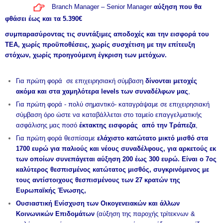
Branch Manager – Senior Manager
αύξηση που θα
φθάσει έως και τα 5.390€
συμπαρασύροντας τις συντάξιμες αποδοχές και την εισφορά του
ΤΕΑ, χωρίς προϋποθέσεις, χωρίς συσχέτιση με την επίτευξη
στόχων, χωρίς προηγούμενη έγκριση των μετόχων.
Για πρώτη φορά σε επιχειρησιακή σύμβαση
δίνονται μετοχές
ακόμα και στα χαμηλότερα levels των συναδέλφων μας
,
Για πρώτη φορά - πολύ σημαντικό- καταγράψαμε σε επιχειρησιακή
σύμβαση όρο ώστε να καταβάλλεται στο ταμείο επαγγελματικής
ασφάλισης μας ποσό
έκτακτης εισφοράς από την Τράπεζα
,
Για πρώτη φορά θεσπίσαμε
ελάχιστο κατώτατο μικτό μισθό στα
1700 ευρώ για παλιούς και νέους συναδέλφους, για αρκετούς εκ
των οποίων συνεπάγεται αύξηση 200 έως 300 ευρώ. Είναι ο 7ος
καλύτερος θεσπισμένος κατώτατος μισθός, συγκρινόμενος με
τους αντίστοιχους θεσπισμένους των 27 κρατών της
Ευρωπαϊκής Ένωσης,
Ουσιαστική Ενίσχυση των Οικογενειακών και άλλων
Κοινωνικών Επιδομάτων
(αύξηση της παροχής τρίτεκνων &