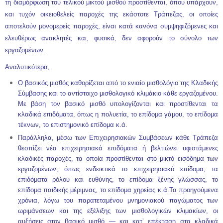
τη διαμόρφωση του τελικού μικτού μισθού προστίθενται, όπου υπάρχουν,
και τυχόν οικειοθελείς παροχές της εκάστοτε Τράπεζας, οι οποίες
αποτελούν μονομερείς παροχές, είναι κατά κανόνα συμψηφιζόμενες και
ελευθέρως ανακλητές και, φυσικά, δεν αφορούν το σύνολο των
εργαζομένων.
Αναλυτικότερα,
Ο βασικός μισθός καθορίζεται από το ενιαίο μισθολόγιο της Κλαδικής
Σύμβασης και το αντίστοιχο μισθολογικό κλιμάκιο κάθε εργαζομένου.
Με βάση τον βασικό μισθό υπολογίζονται και προστίθενται τα
κλαδικά επιδόματα, όπως η πολυετία, το επίδομα γάμου, το επίδομα
τέκνων, το επιστημονικό επίδομα κ.ά.
Παράλληλα, μέσω των Επιχειρησιακών Συμβάσεων κάθε Τράπεζα
θεσπίζει νέα επιχειρησιακά επιδόματα ή βελτιώνει υφιστάμενες
κλαδικές παροχές, τα οποία προστίθενται στο μικτό εισόδημα των
εργαζομένων, όπως ενδεικτικά το επιχειρησιακό επίδομα, τα
επιδόματα ρόλου και ευθύνης, το επίδομα ξένης γλώσσας, το
επίδομα παιδικής μέριμνας, το επίδομα χηρείας κ.ά.Τα προηγούμενα
χρόνια, λόγω του παρατεταμένου μνημονιακού παγώματος των
ωριμάνσεων και της εξέλιξης των μισθολογικών κλιμακίων, οι
αυξήσεις στον βασικό μισθό — και κατ’ επέκταση στα κλαδικά