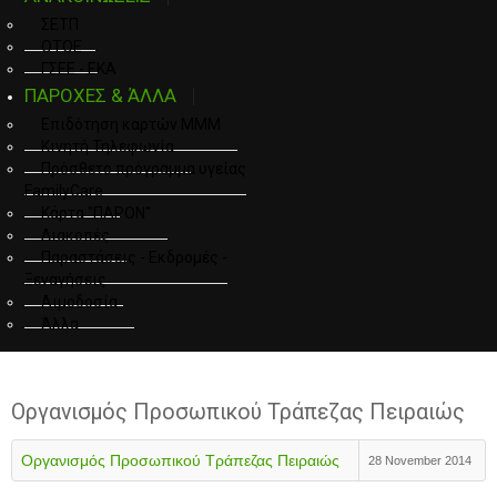
ΣΕΤΠ
ΟΤΟΕ
ΓΣΕΕ - ΕΚΑ
ΠΑΡΟΧΕΣ & ΆΛΛΑ
Επιδότηση καρτών ΜΜΜ
Κινητή Τηλεφωνία
Πρόσθετο πρόγραμμα υγείας
FamilyCare
Κάρτα "ΠΑΡΟΝ"
Διακοπές
Παραστάσεις - Εκδρομές -
Ξεναγήσεις
Αιμοδοσία
Άλλα
Οργανισμός Προσωπικού Τράπεζας Πειραιώς
Οργανισμός Προσωπικού Τράπεζας Πειραιώς
28 November 2014