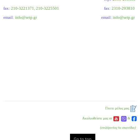
fax:
210-3221371, 210-3225501
fax:
2310-293810
email:
info@setp.gr
email:
info@setp.gr
Γίνετε μέλος μας
Ακολουθείστε μας σε
&
(επιλέγοντας τα εικονίδια)
Go to top